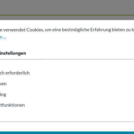
tellungen
erwendet Cookies, um eine bestmögliche Erfahrung bieten zu kön
r-Box 5-fach mit Zusatzfach"
e verwendet Cookies, um eine bestmögliche Erfahrung bieten zu 
 ...
 Kammergrößen.
instellungen
Art.Nr. Alt: 43270
ch erforderlich
iken
ox 5-fach mit Zusatzfach
ing
tfunktionen
m