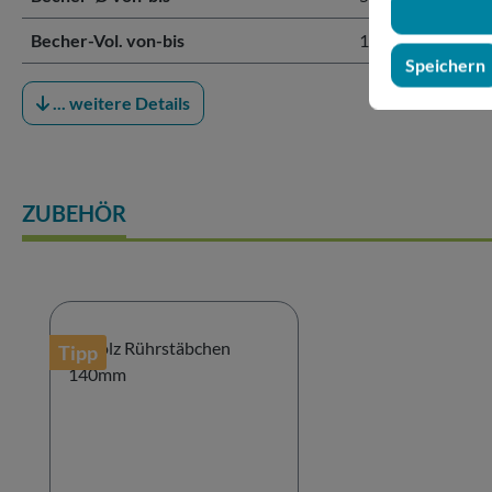
Becher-Vol. von-bis
100 - 1300 ml
Speichern
... weitere Details
ZUBEHÖR
Produktgalerie überspringen
Tipp