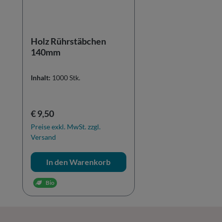
Holz Rührstäbchen
140mm
Inhalt:
1000 Stk.
Regulärer Preis:
€ 9,50
Preise exkl. MwSt. zzgl.
Versand
In den Warenkorb
Bio