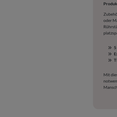
Produ
Zubehör
oder Ma
Rührst
platzsp
5
E
T
Mit die
notwend
Mansche