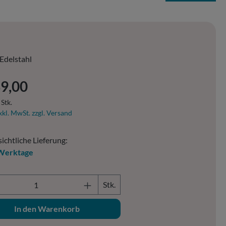
Edelstahl
er Preis:
39,00
 Stk.
xkl. MwSt. zzgl. Versand
ichtliche Lieferung:
Werktage
ukt Anzahl: Gib den gewünschten Wert ein o
Stk.
In den Warenkorb