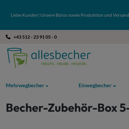
 Hauptinhalt springen
Zur Suche springen
Zur Hauptnavigation springen
Liebe Kunden! Unsere Büros sowie Produktion und Versandla
+43 512 - 23 91 05 - 0
Mehrwegbecher
Einwegbecher
Becher-Zubehör-Box 5-