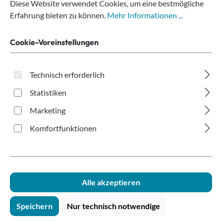
Bestellungen bei
Diese Website verwendet Cookies, um eine bestmögliche
Erfahrung bieten zu können.
Mehr Informationen ...
ALLESBECHER
Cookie-Voreinstellungen
In unserem Onlineshop bieten wir Ihnen aktuell die
unten angeführten Zahlungsarten an. Die Auswahl
Technisch erforderlich
der gewünschten Zahlungsmethode erfolgt während
Statistiken
des Bestellprozesses.
Marketing
Komfortfunktionen
Kreditkarte
Alle akzeptieren
Speichern
Nur technisch notwendige