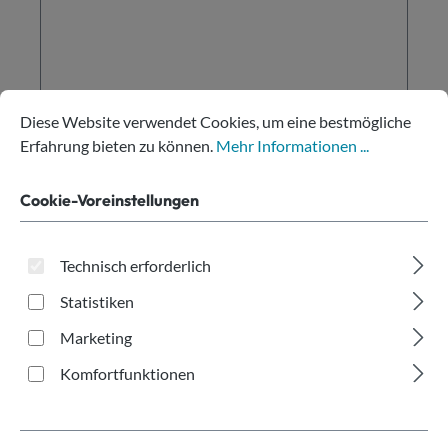
Cookie-Voreinstellungen
Diese Website verwendet Cookies, um eine bestmögliche Erfahru
Diese Website verwendet Cookies, um eine bestmögliche
Becher-Manschette braun Ø80mm
Erfahrung bieten zu können.
Mehr Informationen ...
Cookie-Voreinstellungen
Inhalt:
1000 Stk.
Technisch erforderlich
Regulärer Preis:
€ 24,00
Statistiken
Preise exkl. MwSt. zzgl. Versand
Marketing
In den Warenkorb
Komfortfunktionen