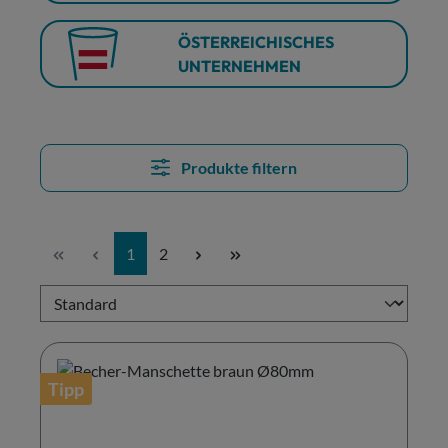
ÖSTERREICHISCHES
UNTERNEHMEN
Produkte filtern
Seite
Seite
1
2
Tipp