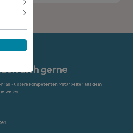
tzen dich gerne
E-Mail - unsere
kompetenten Mitarbeiter aus dem
ne weiter:
ten