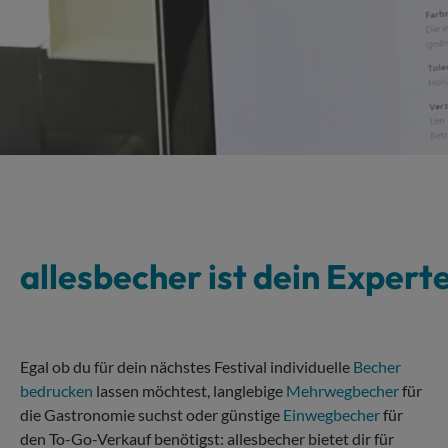
allesbecher ist dein Expert
Egal ob du für dein nächstes Festival individuelle
Becher
bedrucken
lassen möchtest, langlebige
Mehrwegbecher
für
die Gastronomie suchst oder günstige
Einwegbecher
für
den To-Go-Verkauf benötigst: allesbecher bietet dir für