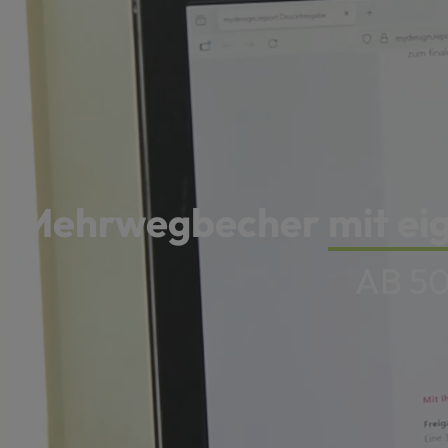
Mehrwegbecher
mit e
EXPR
4C DRUCK