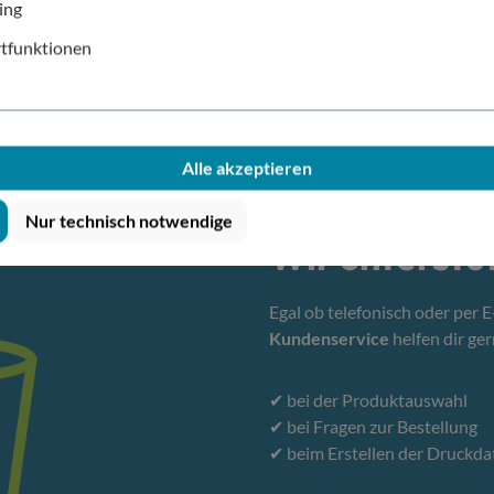
ing
tfunktionen
Alle akzeptieren
Nur technisch notwendige
Wir unterstü
Egal ob telefonisch oder per 
Kundenservice
helfen dir ger
✔ bei der Produktauswahl
✔ bei Fragen zur Bestellung
✔ beim Erstellen der Druckda