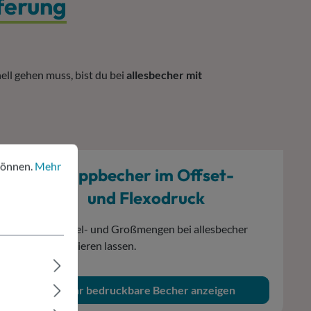
ferung
ell gehen muss, bist du bei
allesbecher mit
nen.
Mehr Informationen ...
können.
Mehr
Pappbecher im Offset-
und Flexodruck
Klein- Mittel- und Großmengen bei allesbecher
individualisieren lassen.
mehr bedruckbare Becher anzeigen