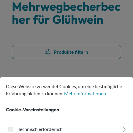
Mehrwegbecherbec
her für Glühwein
Produkte filtern
Cookie-Voreinstellungen
Diese Website verwendet Cookies, um eine bestmögliche Erfahru
Diese Website verwendet Cookies, um eine bestmögliche
Erfahrung bieten zu können.
Mehr Informationen ...
Cookie-Voreinstellungen
Technisch erforderlich