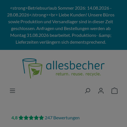
Zum Hauptinhalt springen
<strong>Betriebsurlaub Sommer 2026: 14.08.2026 -
28.08.2026</strong><br> Liebe Kunden! Unsere Büros
sowie Produktion und Versandlager sind in dieser Zeit
geschlossen. Anfragen und Bestellungen werden ab
Montag 31.08.2026 bearbeitet. Produktions- &amp;
Lieferzeiten verlängern sich dementsprechend.
4,8
247 Bewertungen