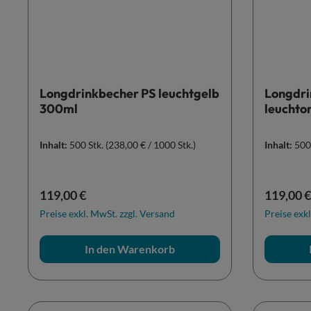
Longdrinkbecher PS leuchtgelb
Longdri
300ml
leuchto
Inhalt:
500 Stk.
(238,00 € / 1000 Stk.)
Inhalt:
500
Regulärer Preis:
Reguläre
119,00 €
119,00 €
Preise exkl. MwSt. zzgl. Versand
Preise exkl
In den Warenkorb