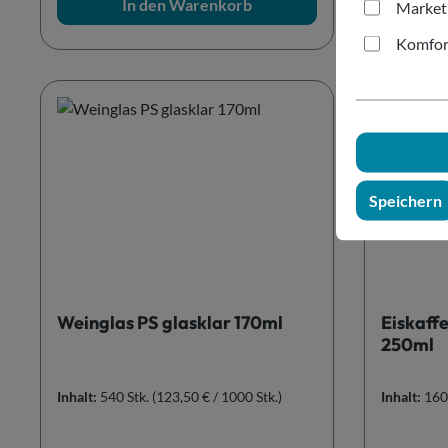
In den Warenkorb
Market
Komfor
Speichern
Weinglas PS glasklar 170ml
Eiskaffe
250ml
Inhalt:
540 Stk.
(123,50 € / 1000 Stk.)
Inhalt:
160