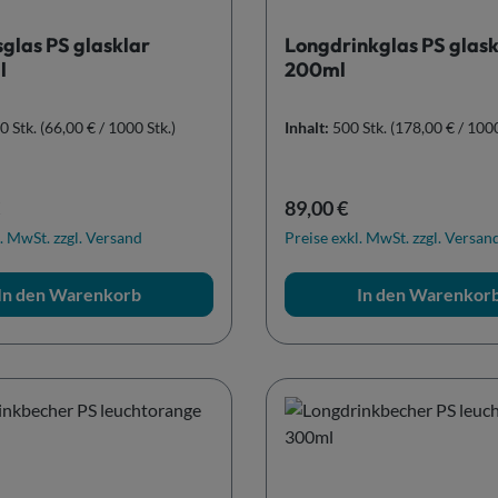
glas PS glasklar
Longdrinkglas PS glask
l
200ml
0 Stk.
(66,00 € / 1000 Stk.)
Inhalt:
500 Stk.
(178,00 € / 1000
r Preis:
Regulärer Preis:
89,00 €
. MwSt. zzgl. Versand
Preise exkl. MwSt. zzgl. Versan
In den Warenkorb
In den Warenkor