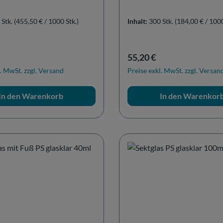
 Stk.
(455,50 € / 1000 Stk.)
Inhalt:
300 Stk.
(184,00 € / 1000
r Preis:
Regulärer Preis:
55,20 €
. MwSt. zzgl. Versand
Preise exkl. MwSt. zzgl. Versan
In den Warenkorb
In den Warenkor