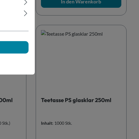
b
In den Warenkorb
300ml
Teetasse PS glasklar 250ml
 Stk.)
Inhalt:
1000 Stk.