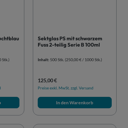
uchtblau
Sektglas PS mit schwarzem
Fuss 2-teilig Serie B 100ml
 Stk.)
Inhalt:
500 Stk.
(250,00 € / 1000 Stk.)
Regulärer Preis:
125,00 €
d
Preise exkl. MwSt. zzgl. Versand
b
In den Warenkorb