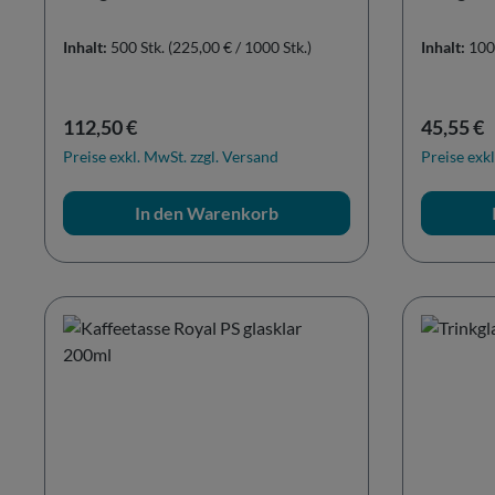
Inhalt:
500 Stk.
(225,00 € / 1000 Stk.)
Inhalt:
100
Regulärer Preis:
Reguläre
112,50 €
45,55 €
Preise exkl. MwSt. zzgl. Versand
Preise exkl
In den Warenkorb