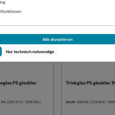
In den Warenkorb
In den Warenkor
ing
tfunktionen
Alle akzeptieren
Nur technisch notwendige
eglas PS glasklar
Trinkglas PS glasklar 
 Stk.
(206,19 € / 1000 Stk.)
Inhalt:
500 Stk.
(158,00 € / 1000