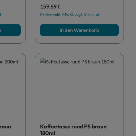
Regulärer Preis:
159,69 €
d
Preise exkl. MwSt. zzgl. Versand
b
In den Warenkorb
braun
Kaffeetasse rund PS braun
180ml