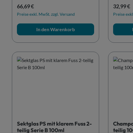
Regulärer Preis:
Reguläre
66,69 €
32,99 €
Preise exkl. MwSt. zzgl. Versand
Preise exkl
In den Warenkorb
Sektglas PS mit klarem Fuss 2-
Champag
teilig Serie B 100ml
teilig 1