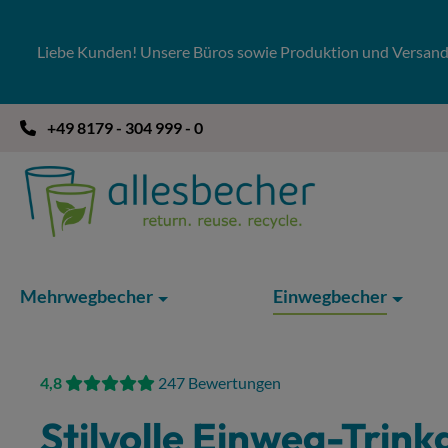
 Hauptinhalt springen
Zur Suche springen
Zur Hauptnavigation springen
Liebe Kunden! Unsere Büros sowie Produktion und Versandla
+49 8179 - 304 999 - 0
Mehrwegbecher
Einwegbecher
4,8
247 Bewertungen
Stilvolle Einweg-Trink