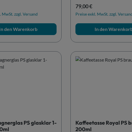
r Preis:
Regulärer Preis:
79,00 €
. MwSt. zzgl. Versand
Preise exkl. MwSt. zzgl. Versan
In den Warenkorb
In den Warenkor
nerglas PS glasklar 1-
Kaffeetasse Royal PS 
00ml
200ml