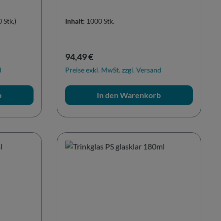
 Stk.)
Inhalt:
1000 Stk.
Regulärer Preis:
94,49 €
d
Preise exkl. MwSt. zzgl. Versand
b
In den Warenkorb