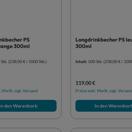
nkbecher PS
Longdrinkbecher PS le
range 300ml
300ml
 Stk.
(238,00 € / 1000 Stk.)
Inhalt:
500 Stk.
(238,00 € / 1000
r Preis:
Regulärer Preis:
119,00 €
. MwSt. zzgl. Versand
Preise exkl. MwSt. zzgl. Versan
In den Warenkorb
In den Warenkor