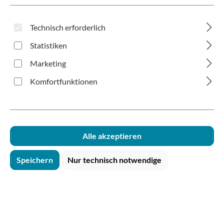
300ml
Technisch erforderlich
Statistiken
Marketing
Komfortfunktionen
Bildergalerie überspringen
Alle akzeptieren
Speichern
Nur technisch notwendige