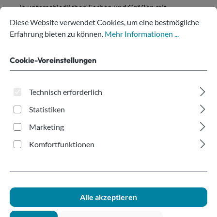
in unterschiedlichen Farben und Größen mit
Cookie-Voreinstellungen
Diese Website verwendet Cookies, um eine bestmögliche Erfahru
schneller deutschlandweiter Lieferung
.
Diese Website verwendet Cookies, um eine bestmögliche
Erfahrung bieten zu können.
Mehr Informationen ...
Warum Wassergläser
Cookie-Voreinstellungen
aus Kunststoff die
bessere Wahl sind
Technisch erforderlich
Statistiken
Unzerbrechlich:
kein Scherbenrisiko, ideal für
Marketing
Außenbereiche, Pools und Veranstaltungen
Täuschend echte Glasoptik:
Modelle aus
SAN-
Komfortfunktionen
Kunststoff
sehen aus wie Glas – kein
Plastikgeruch, kein Plastikgeschmack, geruch-
und geschmacksneutral
BPA-frei & lebensmittelecht:
alle Materialien
Alle akzeptieren
sind für den Lebensmittelkontakt zugelassen und
bedenkenlos für Kinder, Senioren und den