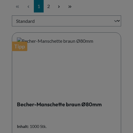
Seite
Seite
1
2
Tipp
Becher-Manschette braun Ø80mm
Inhalt:
1000 Stk.