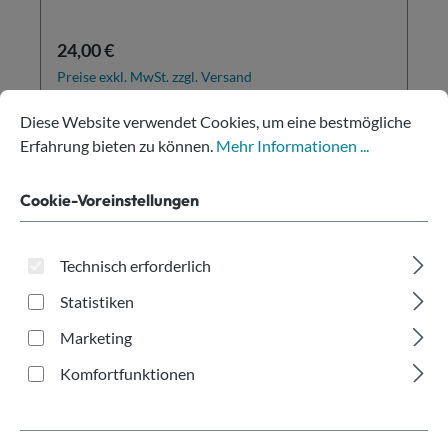
Regulärer Preis:
24,00 €
Preise exkl. MwSt. zzgl. Versand
Cookie-Voreinstellungen
Diese Website verwendet Cookies, um eine bestmögliche Erfahru
Diese Website verwendet Cookies, um eine bestmögliche
In den Warenkorb
Erfahrung bieten zu können.
Mehr Informationen ...
Cookie-Voreinstellungen
Technisch erforderlich
Statistiken
Marketing
Komfortfunktionen
Becher-Manschette braun Ø90mm