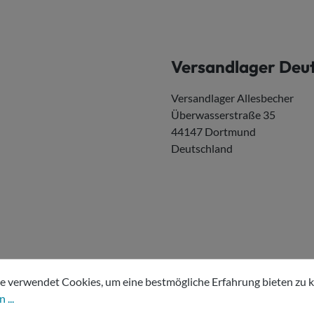
Versandlager Deu
Versandlager Allesbecher
Überwasserstraße 35
44147 Dortmund
Deutschland
tellungen
erwendet Cookies, um eine bestmögliche Erfahrung bieten zu kön
e verwendet Cookies, um eine bestmögliche Erfahrung bieten zu 
 ...