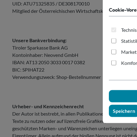
UID: ATU71325835 / DE308170010
Cookie-Vore
Mitglied der Österreichischen Wirtschaftskammer
Technis
Unsere Bankverbindung:
Statist
Tiroler Sparkasse Bank AG
Market
Kontoinhaber: Neovend GmbH
IBAN: AT13 2050 3033 0017 0382
Komfor
BIC: SPIHAT22
Verwendungszweck: Shop-Bestellnummer
Urheber- und Kennzeichenrecht
Speichern
Der Autor ist bestrebt, in allen Publikationen die Urheber
Texte zu nutzen oder auf lizenzfreie Grafiken, Tondokument
geschützten Marken- und Warenzeichen unterliegen uneinge
Eigentümer. Allein aufgrund der bloßen Nennung ist nicht de