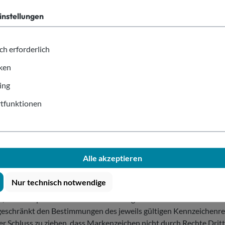
instellungen
ch erforderlich
iken
ing
tfunktionen
Alle akzeptieren
Nur technisch notwendige
rechte der verwendeten Mediadaten zu beachten, von ihm selbst e
e, Videosequenzen und Texte zurückzugreifen. Alle innerhalb des 
schränkt den Bestimmungen des jeweils gültigen Kennzeichenrec
r Schluss zu ziehen, dass Markenzeichen nicht durch Rechte Dritte