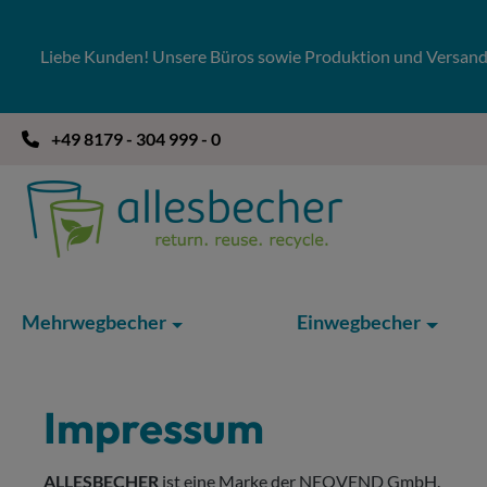
 Hauptinhalt springen
Zur Suche springen
Zur Hauptnavigation springen
Liebe Kunden! Unsere Büros sowie Produktion und Versandla
+49 8179 - 304 999 - 0
Mehrwegbecher
Einwegbecher
Impressum
ALLESBECHER
ist eine Marke der NEOVEND GmbH.