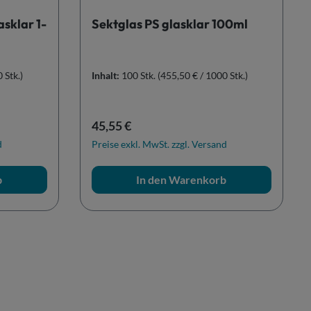
sklar 1-
Sektglas PS glasklar 100ml
 Stk.)
Inhalt:
100 Stk.
(455,50 € / 1000 Stk.)
Regulärer Preis:
45,55 €
d
Preise exkl. MwSt. zzgl. Versand
b
In den Warenkorb