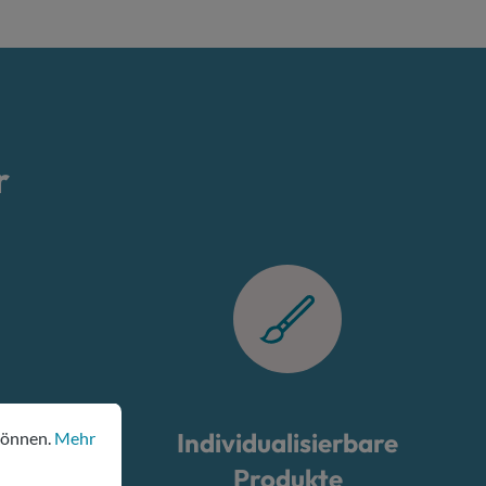
r
nen.
Mehr Informationen ...
können.
Mehr
Individualisierbare
lt
Produkte