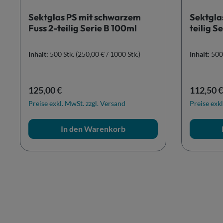
Sektglas PS mit schwarzem
Sektglas
Fuss 2-teilig Serie B 100ml
teilig S
Inhalt:
500 Stk.
(250,00 € / 1000 Stk.)
Inhalt:
500
Regulärer Preis:
Reguläre
125,00 €
112,50 €
Preise exkl. MwSt. zzgl. Versand
Preise exkl
In den Warenkorb