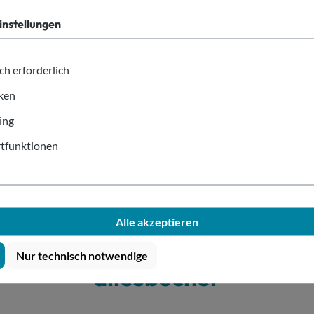
instellungen
 Sendungsverfolgung der
Europas größtes Sortimen
stellung mit unseren
Becher und Zubehö
partnern
GLS
,
DPD
oder
UPS
.
ch erforderlich
iken
ing
tfunktionen
Alle akzeptieren
ds Top-Marken vertrauen Pr
Nur technisch notwendige
allesbecher