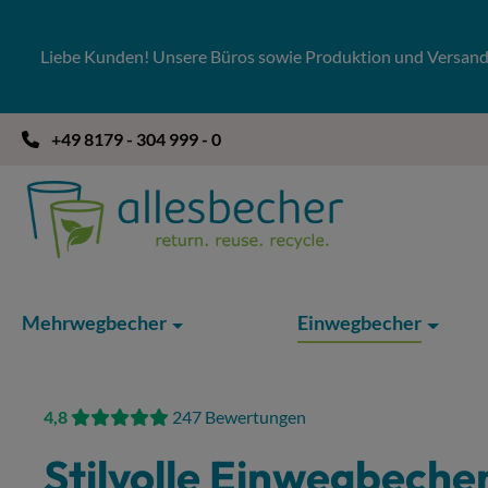
 Hauptinhalt springen
Zur Suche springen
Zur Hauptnavigation springen
Liebe Kunden! Unsere Büros sowie Produktion und Versandla
+49 8179 - 304 999 - 0
Mehrwegbecher
Einwegbecher
4,8
247 Bewertungen
Stilvolle Einwegbech