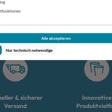
ing
tfunktionen
Deine Vorteile bei allesbeche
Alle akzeptieren
Nur technisch notwendige
eller & sicherer
Innovative
Versand
Produktvielfa