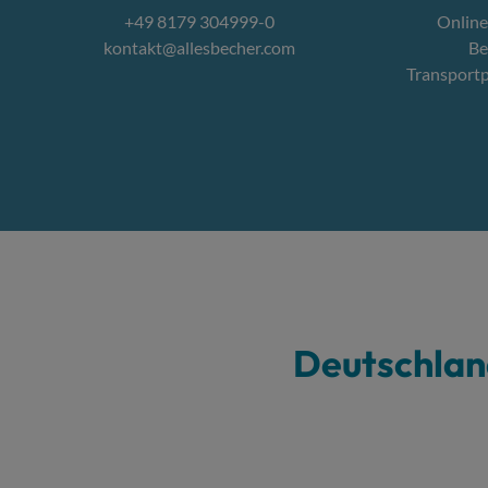
+49 8179 304999-0
Online
kontakt@allesbecher.com
Be
Transport
Deutschlan