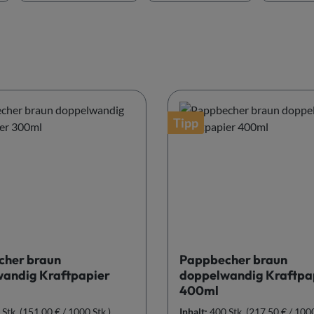
Tipp
her braun
Pappbecher braun
andig Kraftpapier
doppelwandig Kraftpa
400ml
 Stk.
(151,00 € / 1000 Stk.)
Inhalt:
400 Stk.
(217,50 € / 1000