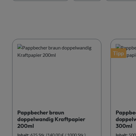
Tipp
Pappbecher braun
Pappbec
doppelwandig Kraftpapier
doppelw
200ml
300ml
Inhalt:
625 Stk.
(140,00 € / 1000 Stk.)
Inhalt:
500