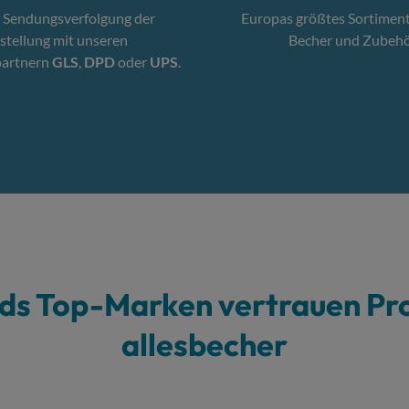
 Sendungsverfolgung der
Europas größtes Sortimen
stellung mit unseren
Becher und Zubehö
partnern
GLS
,
DPD
oder
UPS
.
ds Top-Marken vertrauen Pr
allesbecher