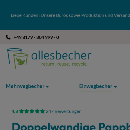
 Hauptinhalt springen
Zur Suche springen
Zur Hauptnavigation springen
Liebe Kunden! Unsere Büros sowie Produktion und Versandla
+49 8179 - 304 999 - 0
Mehrwegbecher
Einwegbecher
4,8
247 Bewertungen
Doppelwandige Papp