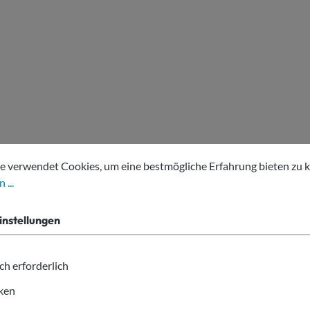
tellungen
erwendet Cookies, um eine bestmögliche Erfahrung bieten zu kön
e verwendet Cookies, um eine bestmögliche Erfahrung bieten zu 
 ...
instellungen
ch erforderlich
Hilfe bei der Produktwahl?
iken