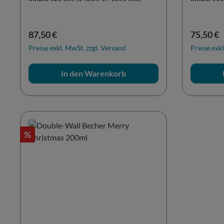
Regulärer Preis:
Reguläre
87,50 €
75,50 €
Preise exkl. MwSt. zzgl. Versand
Preise exkl
In den Warenkorb
Rabatt
%