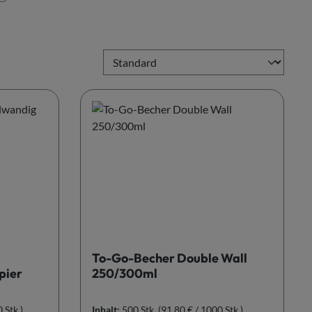
To-Go-Becher Double Wall
pier
250/300ml
 Stk.)
Inhalt:
500 Stk.
(91,80 € / 1000 Stk.)