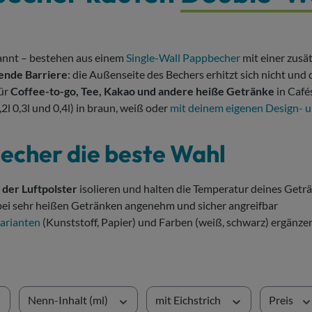
nnt – bestehen aus einem
Single-Wall Pappbecher
mit einer zusä
rende Barriere
: die Außenseite des Bechers erhitzt sich nicht und
für
Coffee-to-go, Tee, Kakao und andere heiße Getränke
in Café
l 0,3l und 0,4l) in braun, weiß oder
mit deinem eigenen Design- 
echer die beste Wahl
 der Luftpolster
isolieren und halten die Temperatur deines Getr
bei sehr heißen Getränken angenehm und sicher angreifbar
arianten
(Kunststoff, Papier) und Farben (weiß, schwarz) ergänzen
Nenn-Inhalt (ml)
mit Eichstrich
Preis