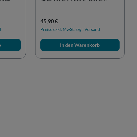
Regulärer Preis:
45,90 €
d
Preise exkl. MwSt. zzgl. Versand
b
In den Warenkorb