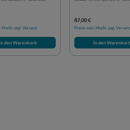
r Preis:
Regulärer Preis:
87,00 €
. MwSt. zzgl. Versand
Preise exkl. MwSt. zzgl. Versan
In den Warenkorb
In den Warenkor