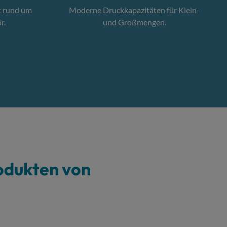
t rund um
Moderne Druckkapazitäten für Klein-
r.
und Großmengen.
odukten von