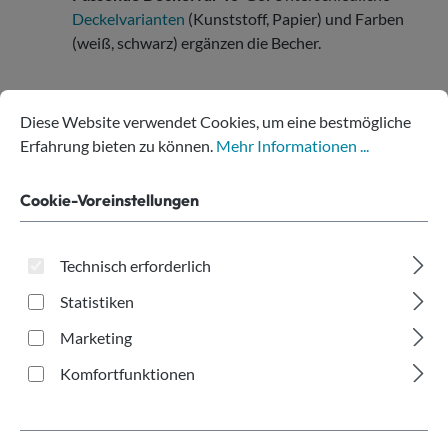
Deckelvarianten
(Kunststoff, Papier) und Farben
(weiß, schwarz) ergänzen die Becher.
Cookie-Voreinstellungen
Diese Website verwendet Cookies, um eine bestmögliche Erfahru
Diese Website verwendet Cookies, um eine bestmögliche
Erfahrung bieten zu können.
Mehr Informationen ...
Produkte filtern
Cookie-Voreinstellungen
Seite
Seite
1
2
Technisch erforderlich
Statistiken
Marketing
Komfortfunktionen
Tipp