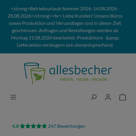
Zum Hauptinhalt springen
<strong>Betriebsurlaub Sommer 2026: 14.08.2026 -
28.08.2026</strong><br> Liebe Kunden! Unsere Büros
sowie Produktion und Versandlager sind in dieser Zeit
geschlossen. Anfragen und Bestellungen werden ab
Montag 31.08.2026 bearbeitet. Produktions- &amp;
Lieferzeiten verlängern sich dementsprechend.
4,8
247 Bewertungen