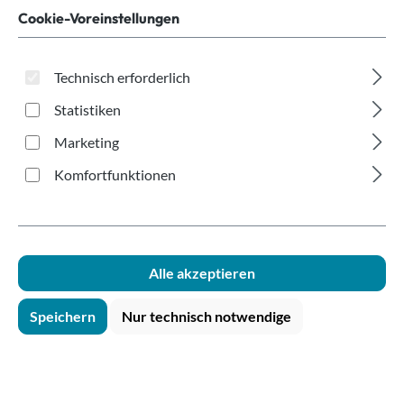
Spitzbecher weiß
Cookie-Voreinstellungen
115ml
Technisch erforderlich
Statistiken
Marketing
Komfortfunktionen
Bildergalerie überspringen
Alle akzeptieren
Speichern
Nur technisch notwendige