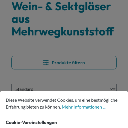
Wein- & Sektgläser
aus
Mehrwegkunststoff
Produkte filtern
Cookie-Voreinstellungen
Diese Website verwendet Cookies, um eine bestmögliche Erfahru
Diese Website verwendet Cookies, um eine bestmögliche
Erfahrung bieten zu können.
Mehr Informationen ...
Cookie-Voreinstellungen