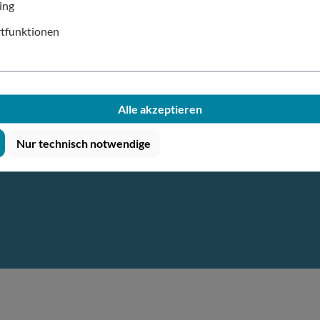
ing
tfunktionen
eller & sicherer
Innovative
Versand
Produktvielfa
Alle akzeptieren
 Sendungsverfolgung der
Europas größtes Sortimen
Nur technisch notwendige
stellung mit unseren
Becher und Zubehö
partnern
GLS
,
DPD
oder
UPS
.