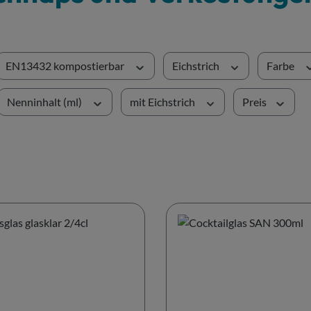
EN13432 kompostierbar
Eichstrich
Farbe
Nenninhalt (ml)
mit Eichstrich
Preis