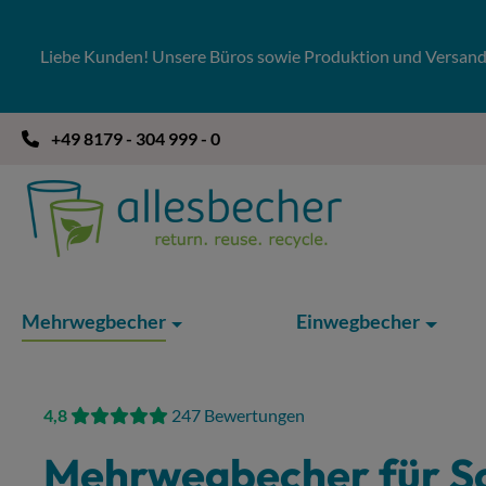
 Hauptinhalt springen
Zur Suche springen
Zur Hauptnavigation springen
Liebe Kunden! Unsere Büros sowie Produktion und Versandla
+49 8179 - 304 999 - 0
Mehrwegbecher
Einwegbecher
4,8
247 Bewertungen
Mehrwegbecher für S