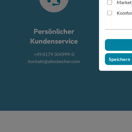
Market
Komfor
Persönlicher
Schn
Kundenservice
+49 8179 304999-0
Online
Speichern
kontakt@allesbecher.com
Be
Transport