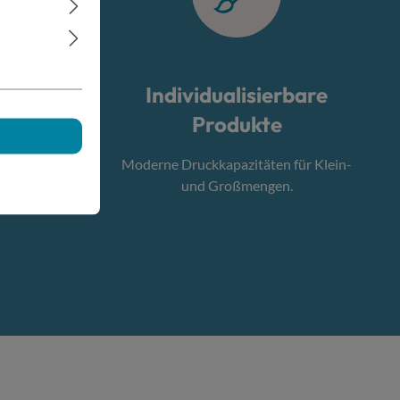
Individualisierbare
lt
Produkte
t rund um
Moderne Druckkapazitäten für Klein-
r.
und Großmengen.