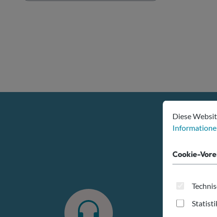
Cookie-Voreins
Diese Website v
Diese Websit
Informationen
Cookie-Vore
Technis
Statist