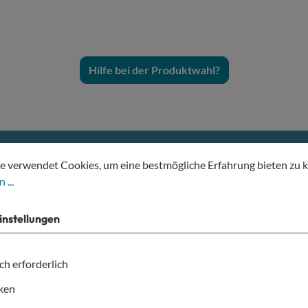
Hilfe bei der Produktwahl?
tellungen
erwendet Cookies, um eine bestmögliche Erfahrung bieten zu kön
e verwendet Cookies, um eine bestmögliche Erfahrung bieten zu 
 ...
Deine Vorteile bei allesbeche
instellungen
ch erforderlich
iken