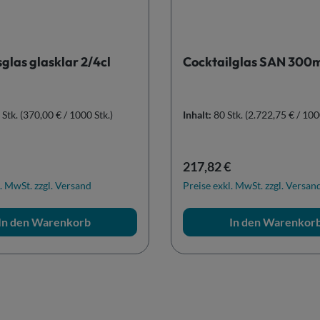
glas glasklar 2/4cl
Cocktailglas SAN 300
 Stk.
(370,00 € / 1000 Stk.)
Inhalt:
80 Stk.
(2.722,75 € / 100
r Preis:
Regulärer Preis:
217,82 €
. MwSt. zzgl. Versand
Preise exkl. MwSt. zzgl. Versan
In den Warenkorb
In den Warenkor