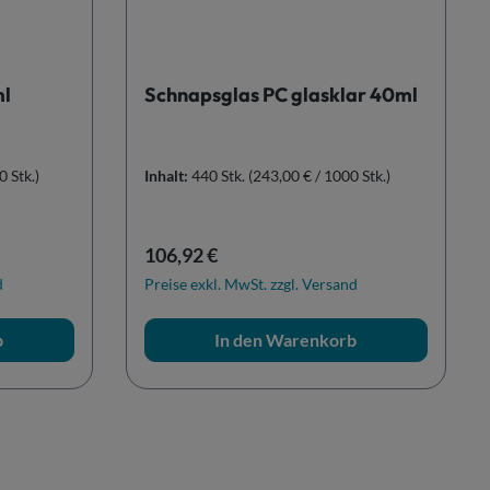
ml
Schnapsglas PC glasklar 40ml
0 Stk.)
Inhalt:
440 Stk.
(243,00 € / 1000 Stk.)
Regulärer Preis:
106,92 €
d
Preise exkl. MwSt. zzgl. Versand
b
In den Warenkorb