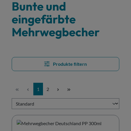
Bunte und
eingefärbte
Mehrwegbecher
Produkte filtern
Seite
Seite
1
2