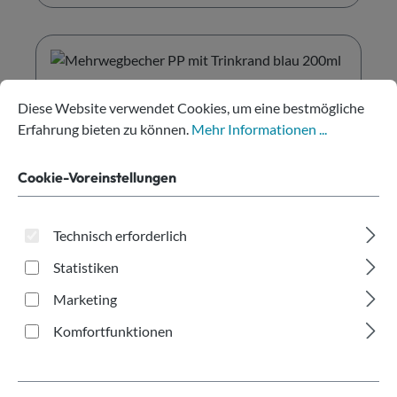
Cookie-Voreinstellungen
Diese Website verwendet Cookies, um eine bestmögliche Erfahru
Diese Website verwendet Cookies, um eine bestmögliche
Erfahrung bieten zu können.
Mehr Informationen ...
Cookie-Voreinstellungen
Technisch erforderlich
Mehrwegbecher PP mit Trinkrand blau
Statistiken
200ml
Marketing
Inhalt:
575 Stk.
(864,00 € / 1000 Stk.)
Komfortfunktionen
Regulärer Preis:
496,80 €