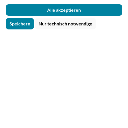
Preise exkl. MwSt. zzgl. Versand
Alle akzeptieren
In den Warenkorb
Speichern
Nur technisch notwendige
Mehrwegbecher mit eigenem
Logo
🎨 4c Digitaldruck 📦 ab 50 Becher 📢
einfach online gestalten