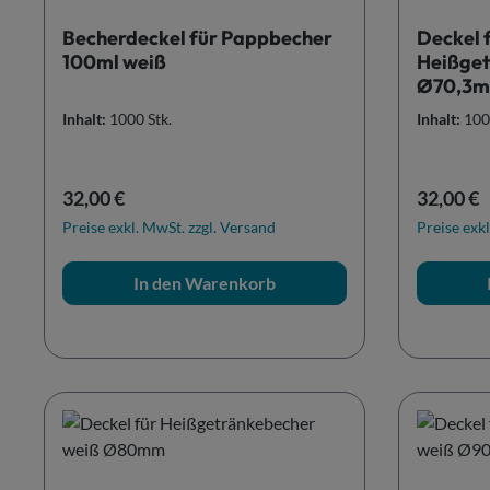
Becherdeckel für Pappbecher
Deckel 
100ml weiß
Heißget
Ø70,3
Inhalt:
1000 Stk.
Inhalt:
100
Regulärer Preis:
Reguläre
32,00 €
32,00 €
Preise exkl. MwSt. zzgl. Versand
Preise exkl
In den Warenkorb