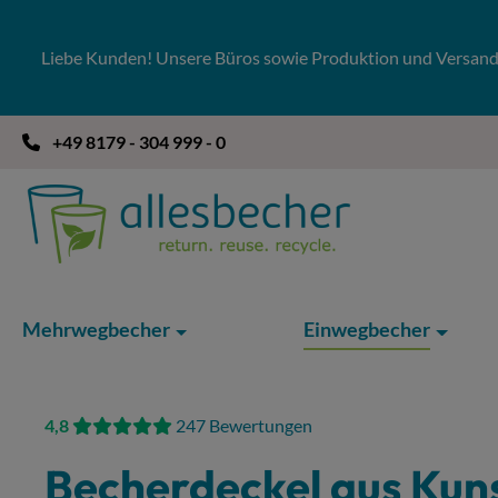
 Hauptinhalt springen
Zur Suche springen
Zur Hauptnavigation springen
Liebe Kunden! Unsere Büros sowie Produktion und Versandla
+49 8179 - 304 999 - 0
Mehrwegbecher
Einwegbecher
4,8
247 Bewertungen
Becherdeckel aus Kuns