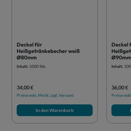
Deckel für
Deckel 
Heißgetränkebecher weiß
Heißget
Ø80mm
Ø90m
Inhalt:
1000 Stk.
Inhalt:
100
Regulärer Preis:
Reguläre
34,00 €
36,00 €
Preise exkl. MwSt. zzgl. Versand
Preise exkl
In den Warenkorb