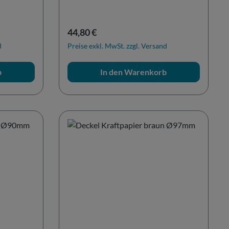
Regulärer Preis:
44,80 €
d
Preise exkl. MwSt. zzgl. Versand
b
In den Warenkorb