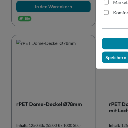
Market
In den Warenkorb
Komfor
Bio
Speichern
rPET Dome-Deckel Ø78mm
rPET D
mit Loc
Inhalt:
1250 Stk.
(53,00 € / 1000 Stk.)
Inhalt:
125