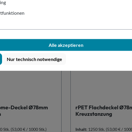
ing
In den Warenkorb
In den Warenkor
tfunktionen
Alle akzeptieren
Nur technisch notwendige
ome-Deckel Ø78mm
rPET Flachdeckel Ø78
h
Kreuzstanzung
0 Stk.
(53,00 € / 1000 Stk.)
Inhalt:
1250 Stk.
(53,00 € / 1000