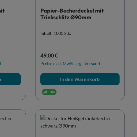
it
Papier-Becherdeckel mit
Trinkschlitz Ø90mm
Inhalt:
1000 Stk.
Regulärer Preis:
49,00 €
d
Preise exkl. MwSt. zzgl. Versand
b
In den Warenkorb
Bio