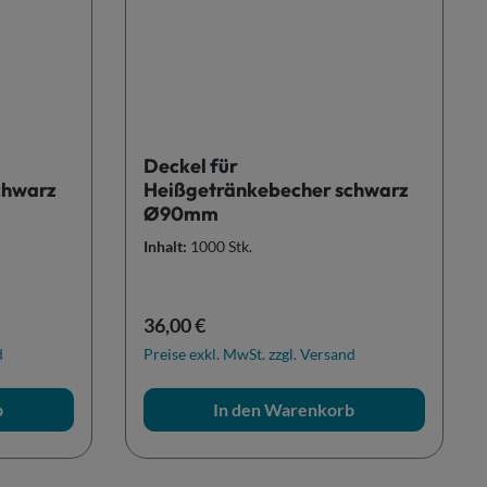
Deckel für
chwarz
Heißgetränkebecher schwarz
Ø90mm
Inhalt:
1000 Stk.
Regulärer Preis:
36,00 €
d
Preise exkl. MwSt. zzgl. Versand
b
In den Warenkorb