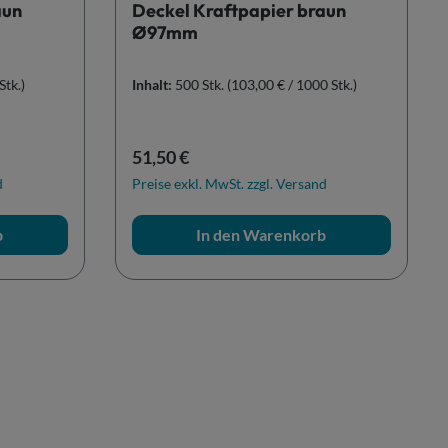
aun
Deckel Kraftpapier braun
Ø97mm
Stk.)
Inhalt:
500 Stk.
(103,00 € / 1000 Stk.)
Regulärer Preis:
51,50 €
d
Preise exkl. MwSt. zzgl. Versand
b
In den Warenkorb