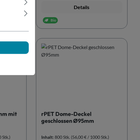
b
Details
Bio
mm mit
rPET Dome-Deckel
geschlossen Ø95mm
 Stk.)
Inhalt:
800 Stk.
(56,00 € / 1000 Stk.)