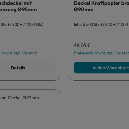
achdeckel mit
Deckel Kraftpapier br
tanzung Ø95mm
Ø90mm
 Stk.
(56,00 € / 1000 Stk.)
Inhalt:
500 Stk.
(96,10 € / 1000 
r Preis:
Regulärer Preis:
48,05 €
. MwSt. zzgl. Versand
Preise exkl. MwSt. zzgl. Versan
Details
In den Warenkor