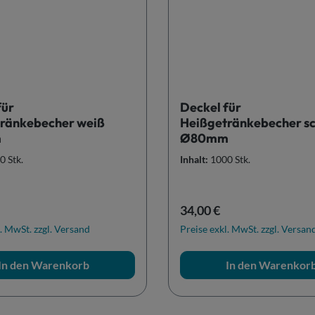
für
Deckel für
ränkebecher weiß
Heißgetränkebecher s
m
Ø80mm
0 Stk.
Inhalt:
1000 Stk.
r Preis:
Regulärer Preis:
34,00 €
. MwSt. zzgl. Versand
Preise exkl. MwSt. zzgl. Versan
In den Warenkorb
In den Warenkor