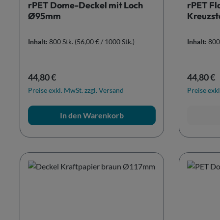
rPET Dome-Deckel mit Loch
rPET Fl
Ø95mm
Kreuzs
Inhalt:
800 Stk.
(56,00 € / 1000 Stk.)
Inhalt:
800
Regulärer Preis:
Reguläre
44,80 €
44,80 €
Preise exkl. MwSt. zzgl. Versand
Preise exkl
In den Warenkorb