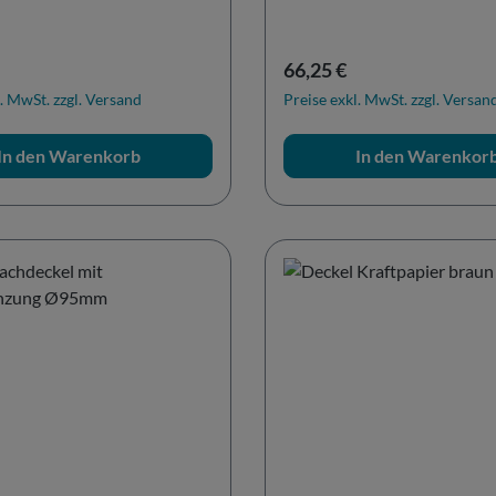
r Preis:
Regulärer Preis:
66,25 €
. MwSt. zzgl. Versand
Preise exkl. MwSt. zzgl. Versan
In den Warenkorb
In den Warenkor