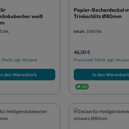
für
Papier-Becherdeckel m
ränkebecher weiß
Trinkschlitz Ø80mm
mm
0 Stk.
Inhalt:
1000 Stk.
r Preis:
Regulärer Preis:
46,00 €
. MwSt. zzgl. Versand
Preise exkl. MwSt. zzgl. Versan
In den Warenkorb
In den Warenkor
Bio