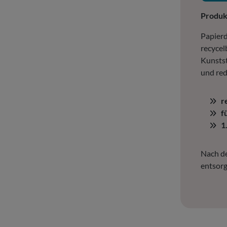
Produ
Papierd
recycel
Kunstst
und red
r
f
1
Nach de
entsorg