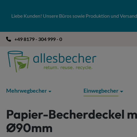
 Hauptinhalt springen
Zur Suche springen
Zur Hauptnavigation springen
Liebe Kunden! Unsere Büros sowie Produktion und Versandla
+49 8179 - 304 999 - 0
Mehrwegbecher
Einwegbecher
Papier-Becherdeckel mi
Ø90mm