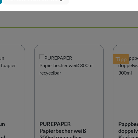
Tipp
un
PUREPAPER
Pappbec
Papierbecher weiß
doppel
ml
300ml recycelbar
Kraftpa