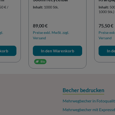
50 € /
Inhalt:
1000 Stk.
Inhalt:
500
1000 Stk.)
Regulärer Preis:
Reguläre
89,00 €
75,50 €
gl.
Preise exkl. MwSt. zzgl.
Preise exk
Versand
Versand
korb
In den Warenkorb
In 
Bio
Becher bedrucken
Mehrwegbecher in Fotoqualit
Mehrwegbecher mit Expressd