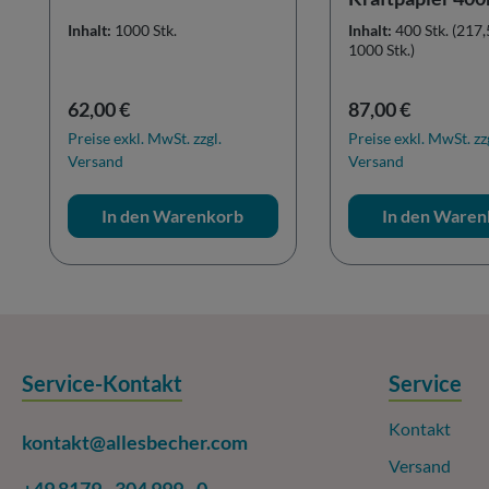
Inhalt:
1000 Stk.
Inhalt:
400 Stk.
(217,
1000 Stk.)
Regulärer Preis:
Regulärer Preis:
62,00 €
87,00 €
Preise exkl. MwSt. zzgl.
Preise exkl. MwSt. zz
Versand
Versand
In den Warenkorb
In den Waren
Service-Kontakt
Service
Kontakt
kontakt@allesbecher.com
Versand