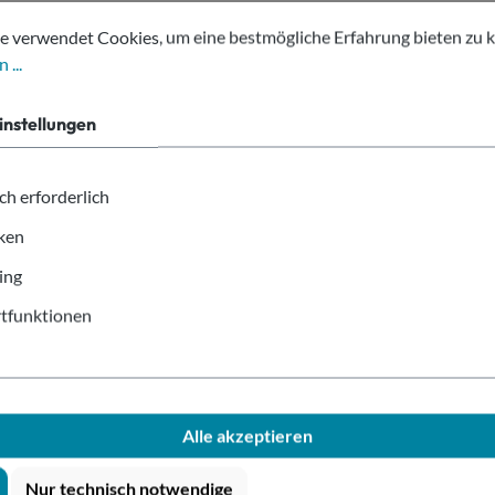
tellungen
erwendet Cookies, um eine bestmögliche Erfahrung bieten zu kön
e verwendet Cookies, um eine bestmögliche Erfahrung bieten zu 
 ...
deckel mit Trinkschlitz Ø90mm"
instellungen
ch erforderlich
iken
kel mit Trinkschlitz Ø90mm
ing
tfunktionen
Alle akzeptieren
Nur technisch notwendige