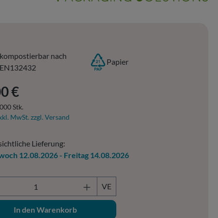
kompostierbar nach
Papier
EN132432
er Preis:
0 €
000 Stk.
xkl. MwSt. zzgl. Versand
ichtliche Lieferung:
woch 12.08.2026 - Freitag 14.08.2026
ukt Anzahl: Gib den gewünschten Wert ein o
VE
In den Warenkorb