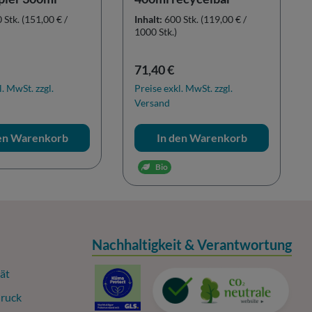
 Stk.
(151,00 € /
Inhalt:
600 Stk.
(119,00 € /
1000 Stk.)
r Preis:
Regulärer Preis:
71,40 €
l. MwSt. zzgl.
Preise exkl. MwSt. zzgl.
Versand
den Warenkorb
In den Warenkorb
Bio
Nachhaltigkeit & Verantwortung
ät
ruck