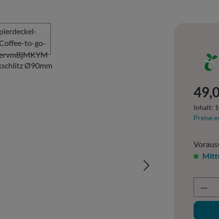
Regulär
49,0
Inhalt:
1
Preise e
Vorauss
Mitt
Prod