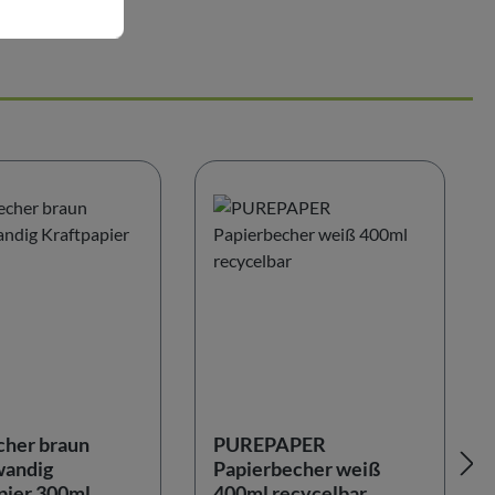
her braun
PUREPAPER
wandig
Papierbecher weiß
pier 300ml
400ml recycelbar