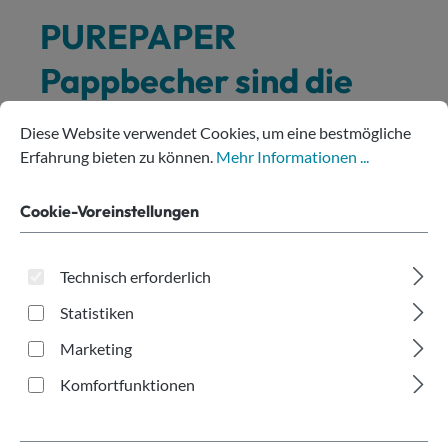
PUREPAPER
Pappbecher sind die
Cookie-Voreinstellungen
Diese Website verwendet Cookies, um eine bestmögliche Erfahru
nachhaltige
Diese Website verwendet Cookies, um eine bestmögliche
Erfahrung bieten zu können.
Mehr Informationen ...
Alternative:
Cookie-Voreinstellungen
recycelbar
✓
kompostierbar
✓
biologisch abbaubar
✓
Technisch erforderlich
plastikfrei nach SUPD
✓
Statistiken
hergestellt in Europa
✓
Marketing
Komfortfunktionen
Produkte filtern