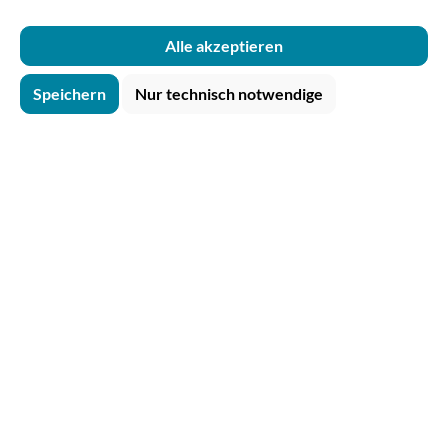
Alle akzeptieren
Speichern
Nur technisch notwendige
Tipp
PUREPAPER Papierbecher Vending weiß
180ml recycelbar
Inhalt:
2000 Stk.
(59,00 € / 1000 Stk.)