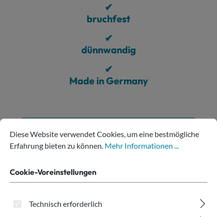
✔
bruchfest
✔
dünnwandig
✔
Made in Germany
Cookie-Voreinstellungen
Diese Website verwendet Cookies, um eine bestmögliche Erfahru
Produkte filtern
Diese Website verwendet Cookies, um eine bestmögliche
Erfahrung bieten zu können.
Mehr Informationen ...
Cookie-Voreinstellungen
Technisch erforderlich