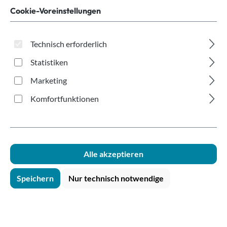
PP 100ml
Cookie-Voreinstellungen
Technisch erforderlich
Statistiken
Marketing
Bildergalerie überspringen
Komfortfunktionen
Alle akzeptieren
Speichern
Nur technisch notwendige