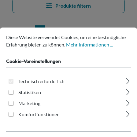
Produkte filtern
Cookie-Voreinstellungen
Diese Website verwendet Cookies, um eine bestmögliche Erfahru
Seite
Seite
Seite
1
2
3
Diese Website verwendet Cookies, um eine bestmögliche
Erfahrung bieten zu können.
Mehr Informationen ...
Cookie-Voreinstellungen
Technisch erforderlich
Statistiken
Marketing
Komfortfunktionen
rPET Becher Classic 200ml SUPD