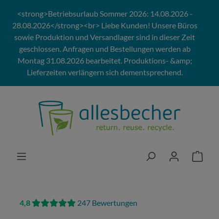
Zum Hauptinhalt springen
<strong>Betriebsurlaub Sommer 2026: 14.08.2026 -
28.08.2026</strong><br> Liebe Kunden! Unsere Büros
sowie Produktion und Versandlager sind in dieser Zeit
geschlossen. Anfragen und Bestellungen werden ab
Montag 31.08.2026 bearbeitet. Produktions- &amp;
Lieferzeiten verlängern sich dementsprechend.
4,8
247 Bewertungen