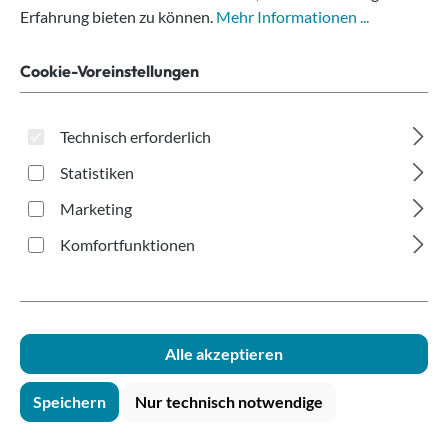
braun/weiß mit
Erfahrung bieten zu können.
Mehr Informationen ...
Querrillen 180ml
Cookie-Voreinstellungen
Technisch erforderlich
Statistiken
Marketing
Bildergalerie überspringen
Komfortfunktionen
Alle akzeptieren
Speichern
Nur technisch notwendige