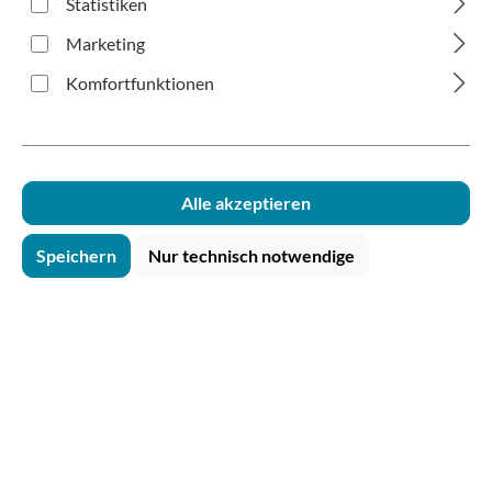
Statistiken
ATTRAKTIVE PREISSTAFFELUNG
für kleine und große Abnahmen
Marketing
Komfortfunktionen
REGIONALE PRODUKTION
kurze Transportwege reduzieren CO₂-
Ausstoß
Alle akzeptieren
Speichern
Nur technisch notwendige
Produktgalerie überspringen