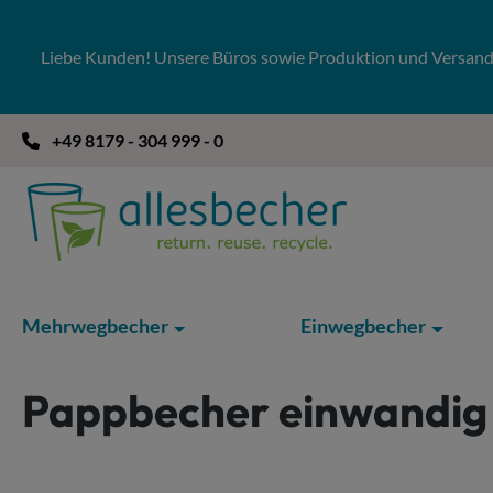
 Hauptinhalt springen
Zur Suche springen
Zur Hauptnavigation springen
Liebe Kunden! Unsere Büros sowie Produktion und Versandla
+49 8179 - 304 999 - 0
Mehrwegbecher
Einwegbecher
Pappbecher einwandig 