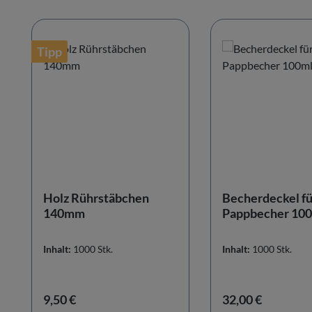
Produktgalerie überspringen
Tipp
Holz Rührstäbchen
Becherdeckel fü
140mm
Pappbecher 100
Inhalt:
1000 Stk.
Inhalt:
1000 Stk.
Regulärer Preis:
Regulärer Preis:
9,50 €
32,00 €