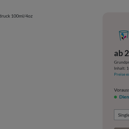
Regulär
ab
2
Grundpr
Inhalt:
1
Preise e
Vorauss
Dien