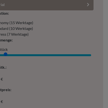
ial
tion:
nomy (15 Werktage)
ndard (10 Werktage)
ress (7 Werktage)
lmenge:
Stück
tk.:
 €
preis:
 €