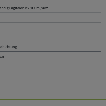
ndig Digitaldruck 100ml/4oz
schichtung
bar