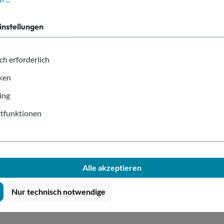
Sie hab
instellungen
formel
kompete
ch erforderlich
iken
ing
UCKUNG
tfunktionen
nwandig Digitaldruck 100ml/4oz"
Alle akzeptieren
t
. Die angeführten Preise beinhalten das Produkt inkl. Druck zzgl
Nur technisch notwendige