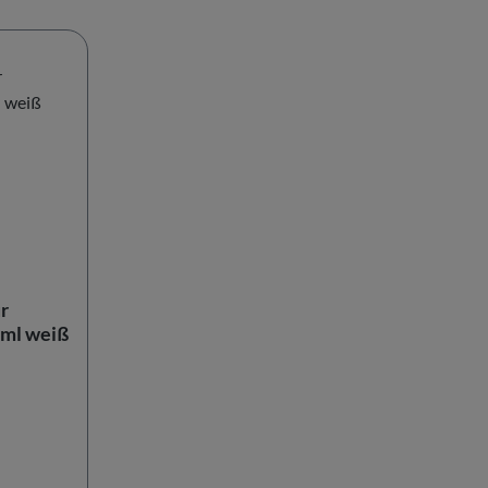
r
ml weiß