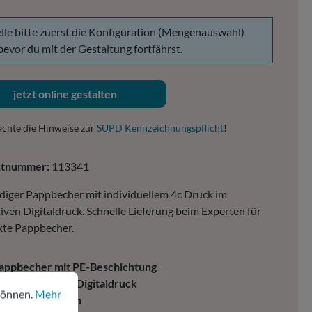
lle bitte zuerst die Konfiguration (Mengenauswahl)
 bevor du mit der Gestaltung fortfährst.
jetzt online gestalten
achte die Hinweise zur
SUPD Kennzeichnungspflicht
!
ktnummer:
113341
iger Pappbecher mit individuellem 4c Druck im
iven Digitaldruck. Schnelle Lieferung beim Experten für
kte Pappbecher.
appbecher mit PE-Beschichtung
nen.
Mehr Informationen ...
ochwertiger 4c Digitaldruck
können.
Mehr
it Expressoption