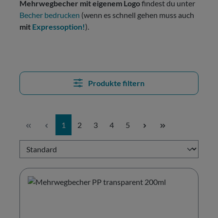
Mehrwegbecher mit eigenem Logo
findest du unter
Becher bedrucken
(wenn es schnell gehen muss auch
mit
Expressoption!
).
Produkte filtern
Seite
Seite
Seite
Seite
Seite
1
2
3
4
5