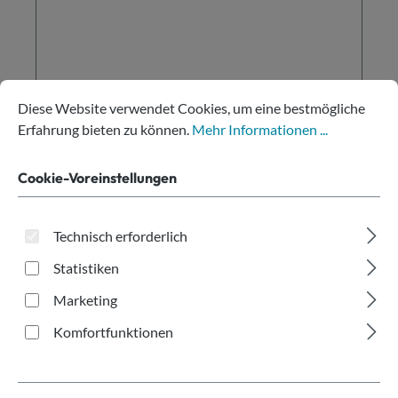
Cookie-Voreinstellungen
Diese Website verwendet Cookies, um eine bestmögliche Erfahru
Diese Website verwendet Cookies, um eine bestmögliche
Mehrwegbecher PP transparent 200ml
Erfahrung bieten zu können.
Mehr Informationen ...
Cookie-Voreinstellungen
Inhalt:
240 Stk.
(540,00 € / 1000 Stk.)
Technisch erforderlich
Regulärer Preis:
129,60 €
Statistiken
Preise exkl. MwSt. zzgl. Versand
Marketing
In den Warenkorb
Komfortfunktionen