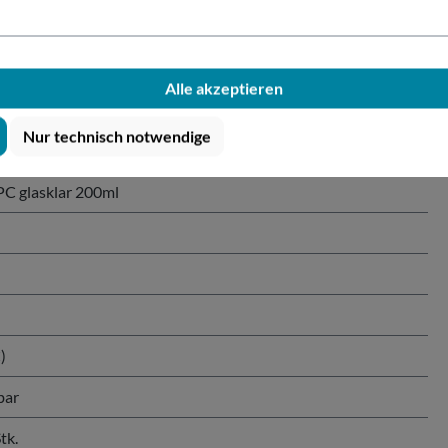
r PC glasklar 200ml"
Alle akzeptieren
Nur technisch notwendige
Art.Nr. Alt: 63120
C glasklar 200ml
)
bar
tk.