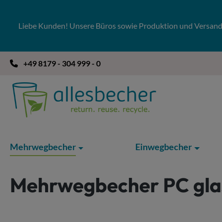
 Hauptinhalt springen
Zur Suche springen
Zur Hauptnavigation springen
Liebe Kunden! Unsere Büros sowie Produktion und Versandla
+49 8179 - 304 999 - 0
Mehrwegbecher
Einwegbecher
Mehrwegbecher PC gla