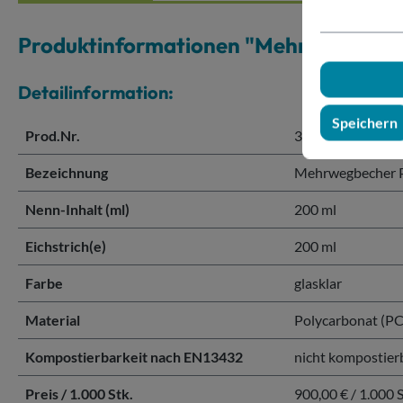
Produktinformationen "Mehrwegbeche
Detailinformation:
Speichern
Prod.Nr.
333120
Bezeichnung
Mehrwegbecher P
Nenn-Inhalt (ml)
200 ml
Eichstrich(e)
200 ml
Farbe
glasklar
Material
Polycarbonat (PC
Kompostierbarkeit nach EN13432
nicht kompostier
Preis / 1.000 Stk.
900,00 € / 1.000 S