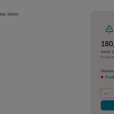
Regulär
180
Inhalt:
2
Preise e
Vorauss
Frei
Prod