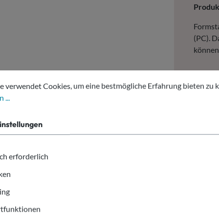
Produ
Formst
(PC). D
können 
tellungen
erwendet Cookies, um eine bestmögliche Erfahrung bieten zu kön
E
e verwendet Cookies, um eine bestmögliche Erfahrung bieten zu 
2
 ...
Sie ben
instellungen
Sie doc
Kunden
ch erforderlich
iken
ing
tfunktionen