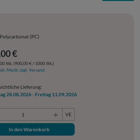
Polycarbonat (PC)
er Preis:
,00 €
00 Stk.
(900,00 € / 1000 Stk.)
xkl. MwSt. zzgl. Versand
ichtliche Lieferung:
tag 28.08.2026 - Freitag 11.09.2026
ukt Anzahl: Gib den gewünschten Wert ein o
VE
In den Warenkorb