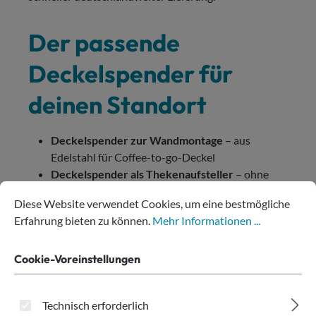
Der passende
Deckelspender für
deinen Standort
Deckelspender zur Wandmontage
– aus
Edelstahl für Coffee-to-go-Deckel
Deckelspender als Thekenaufsteller
– ohne
Cookie-Voreinstellungen
Diese Website verwendet Cookies, um eine bestmögliche Erfahru
Montage sofort einsatzbereit
Diese Website verwendet Cookies, um eine bestmögliche
Erfahrung bieten zu können.
Mehr Informationen ...
Cookie-Voreinstellungen
Produkte filtern
Technisch erforderlich