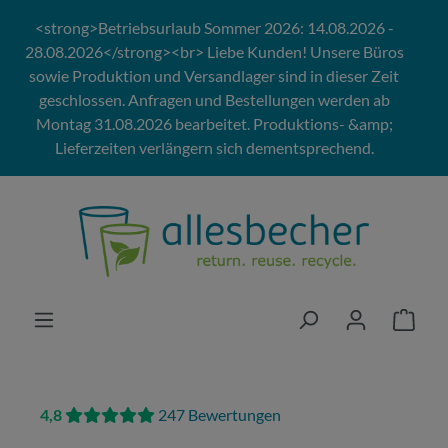
Zum Hauptinhalt springen
<strong>Betriebsurlaub Sommer 2026: 14.08.2026 -
28.08.2026</strong><br> Liebe Kunden! Unsere Büros
sowie Produktion und Versandlager sind in dieser Zeit
geschlossen. Anfragen und Bestellungen werden ab
Montag 31.08.2026 bearbeitet. Produktions- &amp;
Lieferzeiten verlängern sich dementsprechend.
4,8
247 Bewertungen