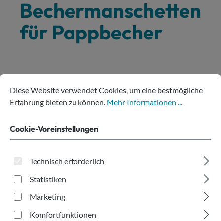
Bechermanschetten
für Pappbecher
Cookie-Voreinstellungen
Diese Website verwendet Cookies, um eine bestmögliche Erfahru
Produkte filtern
Diese Website verwendet Cookies, um eine bestmögliche
Erfahrung bieten zu können.
Mehr Informationen ...
Cookie-Voreinstellungen
Technisch erforderlich
Tipp
Statistiken
Marketing
Komfortfunktionen