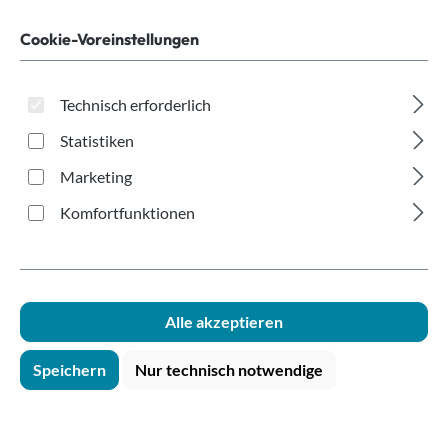
braun Ø80mm
Cookie-Voreinstellungen
Technisch erforderlich
Statistiken
Marketing
Bildergalerie überspringen
Komfortfunktionen
Alle akzeptieren
Speichern
Nur technisch notwendige