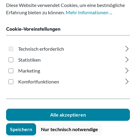
Papierbecher weiß
Diese Website verwendet Cookies, um eine bestmögliche
200ml recycelbar
Erfahrung bieten zu können.
Mehr Informationen ...
Cookie-Voreinstellungen
Technisch erforderlich
Statistiken
Bildergalerie überspringen
Marketing
Komfortfunktionen
Alle akzeptieren
Speichern
Nur technisch notwendige