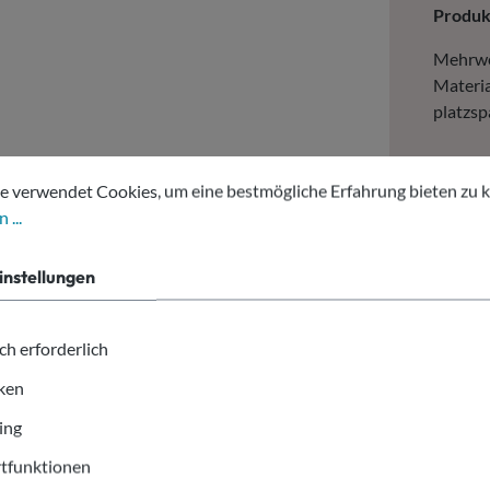
Produ
Mehrwe
Materia
platzsp
tellungen
erwendet Cookies, um eine bestmögliche Erfahrung bieten zu kön
E
e verwendet Cookies, um eine bestmögliche Erfahrung bieten zu 
1
 ...
Mehrweg
instellungen
milchig
einfach
ch erforderlich
iken
ing
tfunktionen