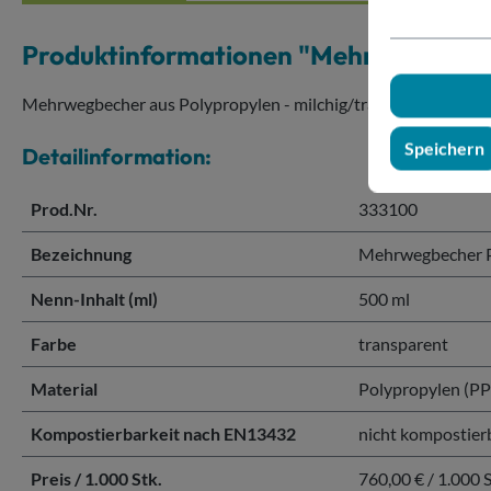
Produktinformationen "Mehrwegbeche
Mehrwegbecher aus Polypropylen - milchig/transparent (nicht 
Speichern
Detailinformation:
Prod.Nr.
333100
Bezeichnung
Mehrwegbecher P
Nenn-Inhalt (ml)
500 ml
Farbe
transparent
Material
Polypropylen (PP
Kompostierbarkeit nach EN13432
nicht kompostier
Preis / 1.000 Stk.
760,00 € / 1.000 S