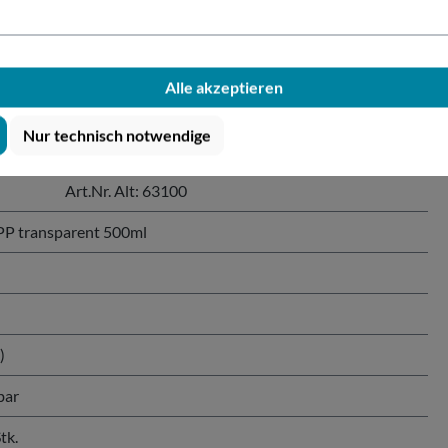
r PP transparent 500ml"
Alle akzeptieren
glasklar).
Nur technisch notwendige
Art.Nr. Alt: 63100
P transparent 500ml
)
bar
tk.