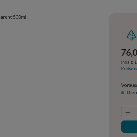
Regulär
76,0
Inhalt:
1
Preise e
Vorauss
Dien
Prod