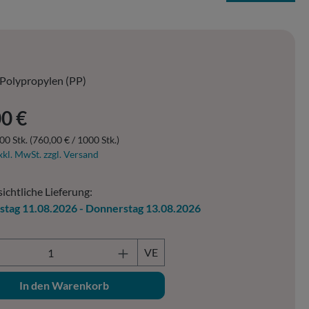
Polypropylen (PP)
er Preis:
0 €
00 Stk.
(760,00 € / 1000 Stk.)
xkl. MwSt. zzgl. Versand
ichtliche Lieferung:
stag 11.08.2026 - Donnerstag 13.08.2026
ukt Anzahl: Gib den gewünschten Wert ein o
VE
In den Warenkorb