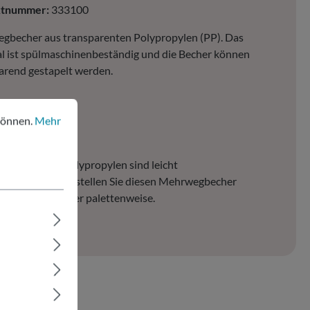
ktnummer:
333100
gbecher aus transparenten Polypropylen (PP). Das
l ist spülmaschinenbeständig und die Becher können
arend gestapelt werden.
nen.
Mehr Informationen ...
ichstrich: 500ml
können.
Mehr
00 Stk. pro VPE
becher aus Polypropylen sind leicht
/transparent. Bestellen Sie diesen Mehrwegbecher
 kartonweise oder palettenweise.