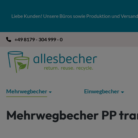
 Hauptinhalt springen
Zur Suche springen
Zur Hauptnavigation springen
Liebe Kunden! Unsere Büros sowie Produktion und Versandla
+49 8179 - 304 999 - 0
Mehrwegbecher
Einwegbecher
Mehrwegbecher PP tra