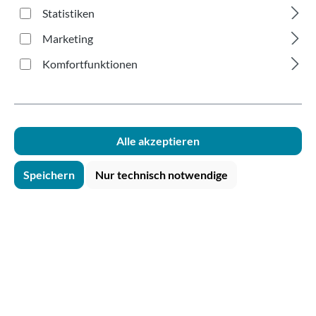
Trinkrand
Statistiken
transparent PP 250ml
Marketing
Komfortfunktionen
Alle akzeptieren
Bildergalerie überspringen
Speichern
Nur technisch notwendige