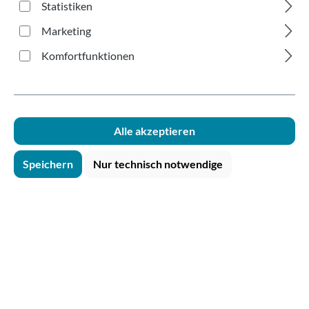
glasklar 500ml
Statistiken
Marketing
Komfortfunktionen
Bildergalerie überspringen
Alle akzeptieren
Speichern
Nur technisch notwendige