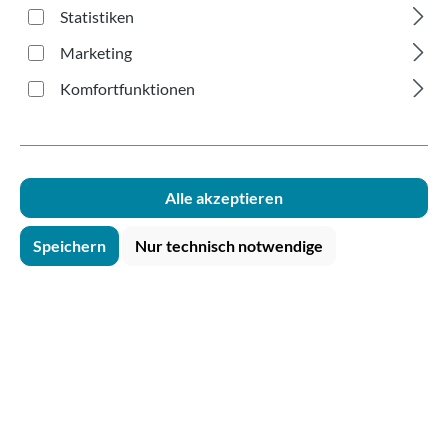
transparent 400ml
Statistiken
Marketing
Komfortfunktionen
Bildergalerie überspringen
Alle akzeptieren
Speichern
Nur technisch notwendige