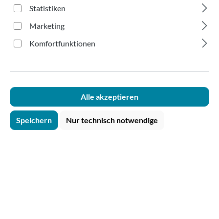
transparent 300ml
Statistiken
Marketing
Komfortfunktionen
Bildergalerie überspringen
Alle akzeptieren
Speichern
Nur technisch notwendige