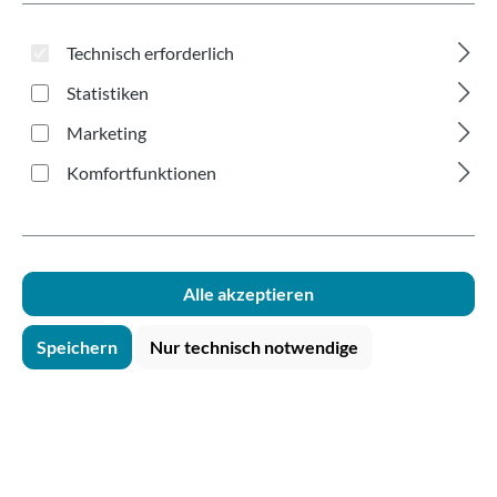
250ml SUPD
Technisch erforderlich
Statistiken
Marketing
Komfortfunktionen
Bildergalerie überspringen
Alle akzeptieren
Speichern
Nur technisch notwendige