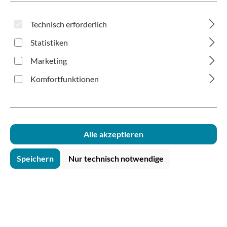
200ml SUPD
Technisch erforderlich
Statistiken
Marketing
Komfortfunktionen
Bildergalerie überspringen
Alle akzeptieren
Speichern
Nur technisch notwendige