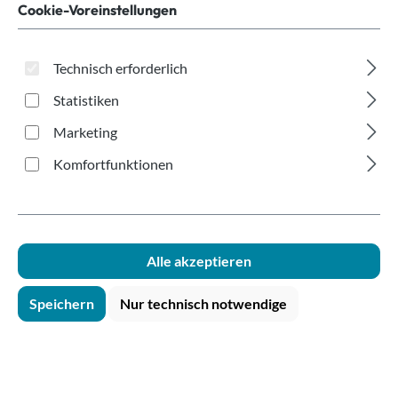
spülbar PP 200ml
Cookie-Voreinstellungen
Technisch erforderlich
Statistiken
Marketing
Komfortfunktionen
Bildergalerie überspringen
Alle akzeptieren
Speichern
Nur technisch notwendige