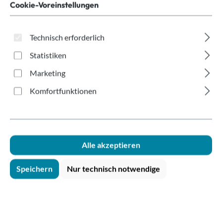
Gummilippe 200-
Cookie-Voreinstellungen
700ml
Technisch erforderlich
Statistiken
Marketing
Komfortfunktionen
Bildergalerie überspringen
Alle akzeptieren
Speichern
Nur technisch notwendige