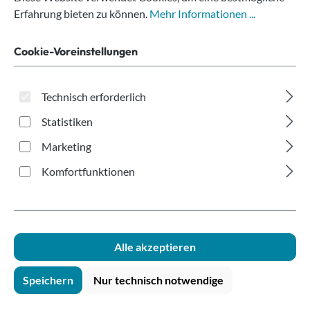
Kraftpapier 400ml
Erfahrung bieten zu können.
Mehr Informationen ...
Cookie-Voreinstellungen
Technisch erforderlich
Statistiken
Bildergalerie überspringen
Marketing
Komfortfunktionen
Alle akzeptieren
Speichern
Nur technisch notwendige