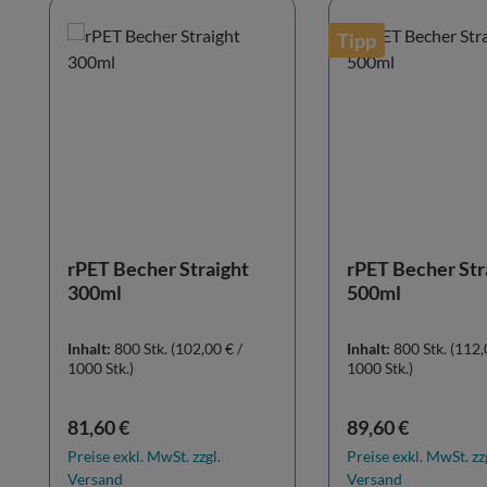
Tipp
rPET Becher Straight
rPET Becher Str
300ml
500ml
Inhalt:
800 Stk.
(102,00 € /
Inhalt:
800 Stk.
(112,
1000 Stk.)
1000 Stk.)
Regulärer Preis:
Regulärer Preis:
81,60 €
89,60 €
Preise exkl. MwSt. zzgl.
Preise exkl. MwSt. zz
Versand
Versand