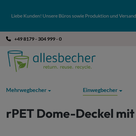
 Hauptinhalt springen
Zur Suche springen
Zur Hauptnavigation springen
Liebe Kunden! Unsere Büros sowie Produktion und Versandla
+49 8179 - 304 999 - 0
Mehrwegbecher
Einwegbecher
rPET Dome-Deckel mi