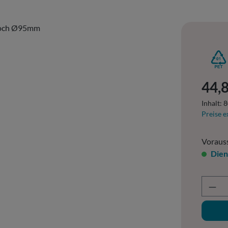
Regulär
44,8
Inhalt:
8
Preise e
Vorauss
Dien
Prod