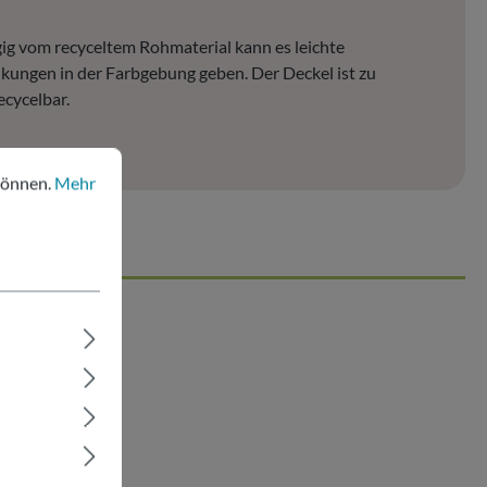
g vom recyceltem Rohmaterial kann es leichte
ungen in der Farbgebung geben. Der Deckel ist zu
cycelbar.
nen.
Mehr Informationen ...
können.
Mehr