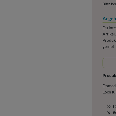
Bitte be
Angeb
Du inte
Artikel
Produkt
gerne!
Produ
Domede
Loch fü
f
8