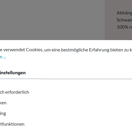
Abhängi
Schwank
100% re
tellungen
erwendet Cookies, um eine bestmögliche Erfahrung bieten zu kön
e verwendet Cookies, um eine bestmögliche Erfahrung bieten zu 
 ...
instellungen
ckel mit Loch Ø95mm"
ch erforderlich
iken
5mm.
ing
tfunktionen
Art.Nr. Alt: 62761