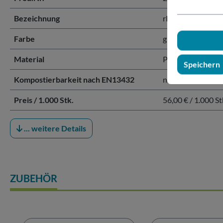
Bezeichnung
rPET Dome-Deck
Farbe
glasklar
Material
PET
Speichern
Kompostierbarkeit nach EN13432
nicht kompostier
Preis / 1.000 Stk.
56,00 € / 1.000 St
... weitere Details
ZUBEHÖR
Produktgalerie überspringen