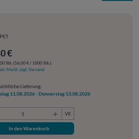
PET
er Preis:
0 €
00 Stk.
(56,00 € / 1000 Stk.)
xkl. MwSt. zzgl. Versand
ichtliche Lieferung:
stag 11.08.2026 - Donnerstag 13.08.2026
ukt Anzahl: Gib den gewünschten Wert ein o
VE
In den Warenkorb