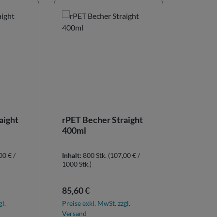
aight
rPET Becher Straight
400ml
00 € /
Inhalt:
800 Stk.
(107,00 € /
1000 Stk.)
Regulärer Preis:
85,60 €
gl.
Preise exkl. MwSt. zzgl.
Versand