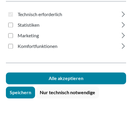
braun Ø117mm
Technisch erforderlich
Statistiken
Marketing
Komfortfunktionen
Bildergalerie überspringen
Alle akzeptieren
Speichern
Nur technisch notwendige