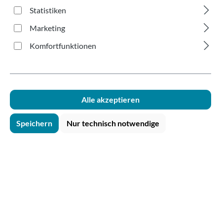
mit Trinkrand blau
Statistiken
250ml
Marketing
Komfortfunktionen
Alle akzeptieren
Bildergalerie überspringen
Speichern
Nur technisch notwendige