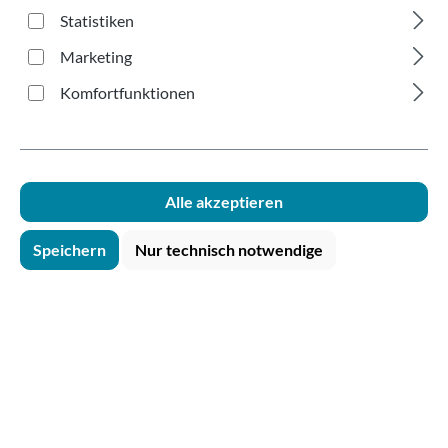
mit Trinkrand gelb
Statistiken
400ml
Marketing
Komfortfunktionen
Alle akzeptieren
Bildergalerie überspringen
Speichern
Nur technisch notwendige