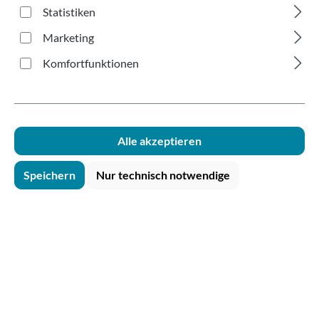
glasklar 125 & 250ml
Statistiken
Marketing
Komfortfunktionen
Bildergalerie überspringen
Alle akzeptieren
Speichern
Nur technisch notwendige