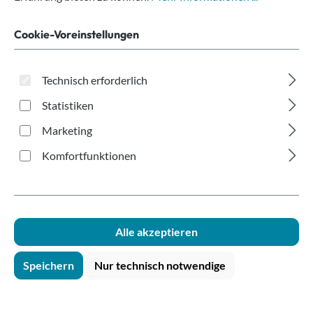
300ml mit Eichstrich
Cookie-Voreinstellungen
Technisch erforderlich
Statistiken
Marketing
Bildergalerie überspringen
Komfortfunktionen
Alle akzeptieren
Speichern
Nur technisch notwendige