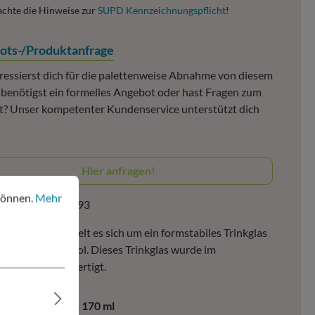
achte die Hinweise zur
SUPD Kennzeichnungspflicht
!
ots-/Produktanfrage
ressierst dich für die palettenweise Abnahme von diesem
, benötigst ein formelles Angebot oder hast Fragen zum
? Unser kompetenter Kundenservice unterstützt dich
Hier anfragen!
nen.
Mehr Informationen ...
können.
Mehr
ktnummer:
214493
sem Becher handelt es sich um ein formstabiles Trinkglas
sklarem Polystyrol. Dieses Trinkglas wurde im
ussverfahren gefertigt.
ax. Füllvolumen 170 ml