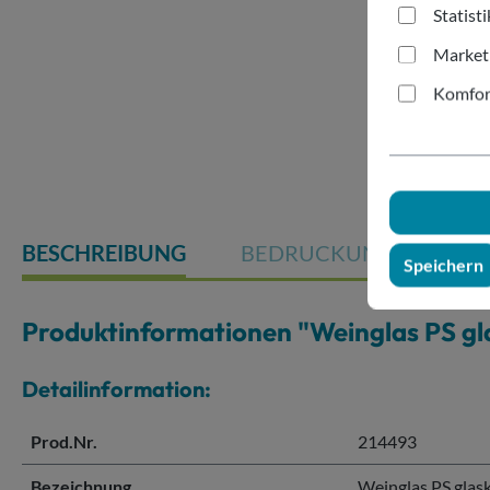
Statist
Market
Komfor
BESCHREIBUNG
BEDRUCKUNG
Speichern
Produktinformationen "Weinglas PS gl
Detailinformation:
Prod.Nr.
214493
Bezeichnung
Weinglas PS glas