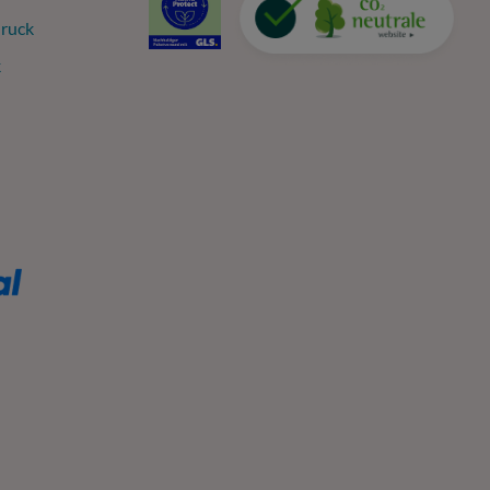
ruck
k