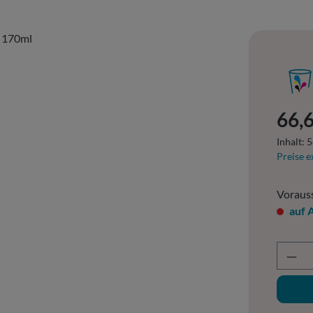
Regulär
66,6
Inhalt:
5
Preise e
Vorauss
auf 
Prod