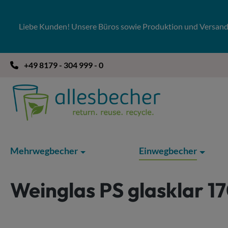
 Hauptinhalt springen
Zur Suche springen
Zur Hauptnavigation springen
Liebe Kunden! Unsere Büros sowie Produktion und Versandla
+49 8179 - 304 999 - 0
Mehrwegbecher
Einwegbecher
Weinglas PS glasklar 1