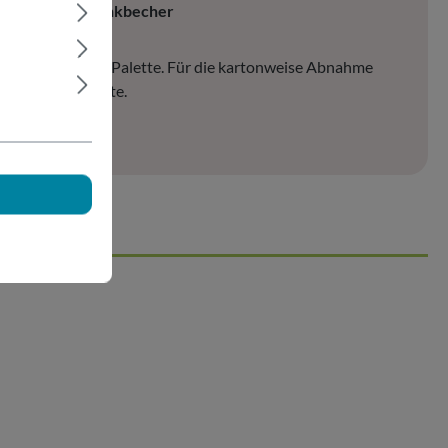
lasähnlicher Trinkbecher
sand erfolgt auf Palette. Für die kartonweise Abnahme
ieren Sie uns bitte.