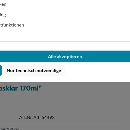
g
iken
ing
Der Ver
tfunktionen
kontakt
Alle akzeptieren
Nur technisch notwendige
asklar 170ml"
Art.Nr. Alt: 64493
klar 170ml