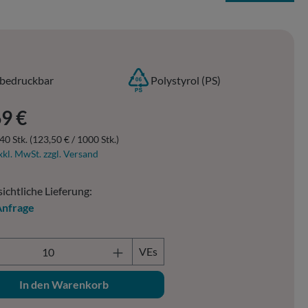
bedruckbar
Polystyrol (PS)
er Preis:
9 €
40 Stk.
(123,50 € / 1000 Stk.)
xkl. MwSt. zzgl. Versand
ichtliche Lieferung:
Anfrage
ukt Anzahl: Gib den gewünschten Wert ein o
VEs
In den Warenkorb